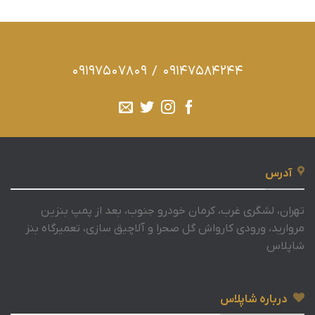
09197507809
/
09147584244
آدرس
تهران، لشگری غرب، کرمان خودرو جنوب، بعد از پمپ بنزین
مروارید، ورودی کارواش گل صحرا و آلاچیق سازی، تعمیرگاه بنز
شاپلاس
درباره شاپلاس