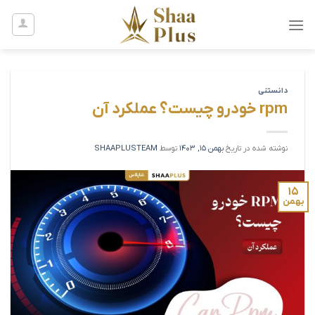
Ski
t
conten
دانستنی
rpm خودرو چیست؟ عملکرد آن
نوشته شده در تاریخ
بهمن 15, 1403
توسط
SHAAPLUSTEAM
۱۵
بهمن