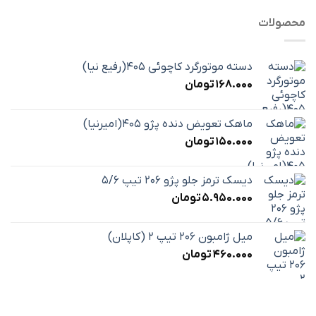
محصولات
دسته موتورگرد کاچوئی 405(رفیع نیا)
168.000
تومان
ماهک تعویض دنده پژو 405(امیرنیا)
150.000
تومان
دیسک ترمز جلو پژو 206 تیپ 5/6
5.950.000
تومان
میل ژامبون 206 تیپ 2 (کاپلان)
460.000
تومان