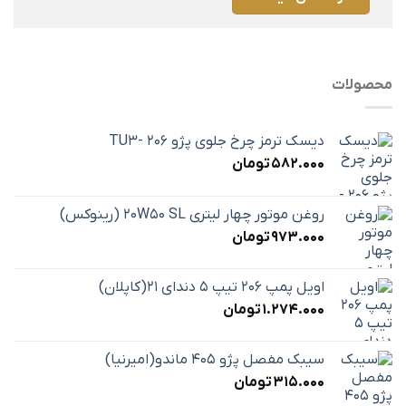
محصولات
دیسک ترمز چرخ جلوی پژو 206 -TU3
582.000
تومان
روغن موتور چهار لیتری 20W50 SL (رینوکس)
973.000
تومان
اویل پمپ 206 تیپ 5 دندای 21(کاپلان)
1.274.000
تومان
سیبک مفصل پژو 405 ماندو(امیرنیا)
315.000
تومان