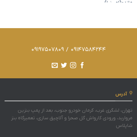
09197507809
/
09147584244
آدرس
تهران، لشگری غرب، کرمان خودرو جنوب، بعد از پمپ بنزین
مروارید، ورودی کارواش گل صحرا و آلاچیق سازی، تعمیرگاه بنز
شاپلاس