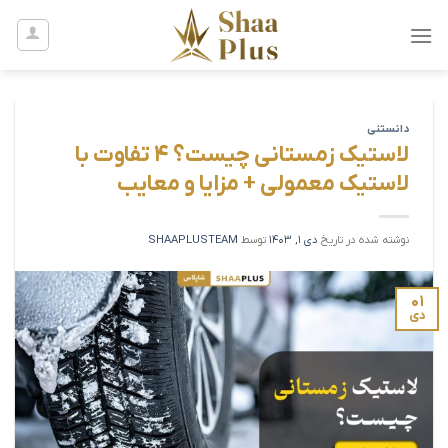
Ski
t
conten
دانستنی
لاستیک زمستانی چیست؟ 4 تفاوت با
لاستیک معمولی + مزایا و معایب
نوشته شده در تاریخ
دی 1, 1403
توسط
SHAAPLUSTEAM
۰۱
دی