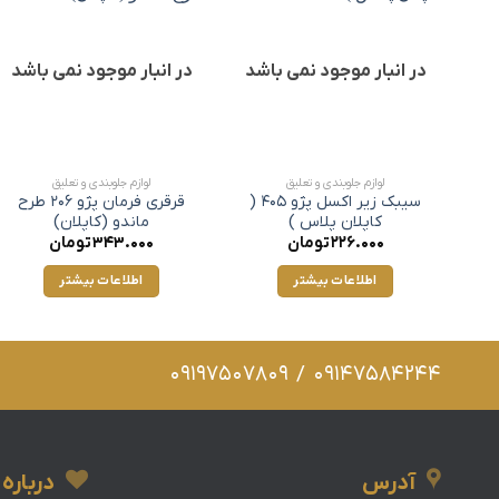
در انبار موجود نمی باشد
در انبار موجود نمی باشد
لوازم جلوبندی و تعلیق
لوازم جلوبندی و تعلیق
سیبک زیر اکسل پژو 405 (
قرقری فرمان پژو 206 طرح
کاپلان پلاس )
ماندو (کاپلان)
226.000
تومان
343.000
تومان
اطلاعات بیشتر
اطلاعات بیشتر
09197507809
/
09147584244
آدرس
درباره