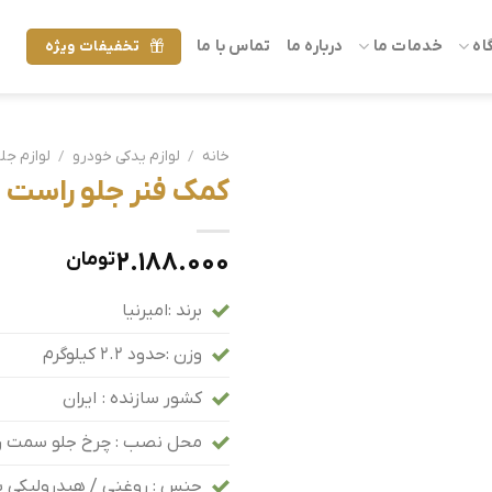
اه
خدمات ما
درباره ما
تماس با ما
تخفیفات ویژه
خانه
/
لوازم یدکی خودرو
/
لوازم جل
کمک فنر جلو راست پژو 206 ( امیر
2.188.000
تومان
برند :امیرنیا
وزن :حدود 2.2 کیلوگرم
کشور سازنده :
ایران
محل نصب : چرخ جلو سمت را
جنس : روغنی / هیدرولیکی با