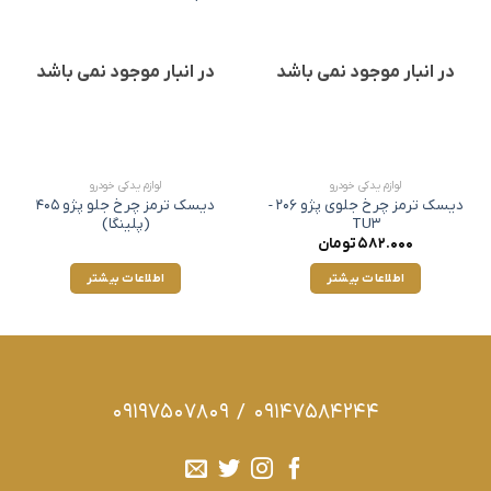
در انبار موجود نمی باشد
در انبار موجود نمی باشد
لوازم یدکی خودرو
لوازم یدکی خودرو
دیسک ترمز چرخ جلوی پژو 206 -
دیسک ترمز چرخ جلو پژو 405
TU3
(پلینگا)
582.000
تومان
اطلاعات بیشتر
اطلاعات بیشتر
09197507809
/
09147584244