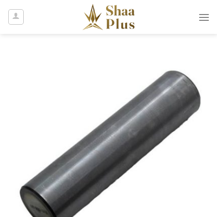
Ski
t
conten