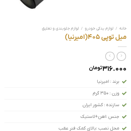
خانه
/
لوازم یدکی خودرو
/
لوازم جلوبندی و تعلیق
میل توپی 405(امیرنیا)
316.000
تومان
برند : امیرنیا
وزن : 350 گرم
سازنده : کشور ایران
جنس :اهن+لاستیک
محل نصب :بالای کمک فنر عقب