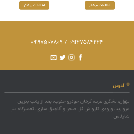
اطلاعات بیشتر
اطلاعات بیشتر
09197507809
/
09147584244
آدرس
تهران، لشگری غرب، کرمان خودرو جنوب، بعد از پمپ بنزین
مروارید، ورودی کارواش گل صحرا و آلاچیق سازی، تعمیرگاه بنز
شاپلاس