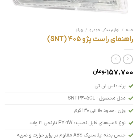
خانه
/
لوازم یدکی خودرو
/
چراغ
راهنمای راست پژو 405 (SNT)
157.700
تومان
برند : اس ان تی
مدل محصول : SNTP405CL
وزن : حدود 110 الی 130 گرم
نوع لامپ‌های قابل نصب : PY21W نارنجی ۲۱ وات
جنس بدنه :پلاستیک ABS مقاوم در برابر حرارت و ضربه