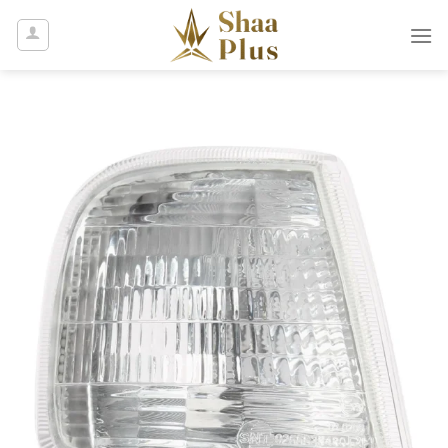
Ski
t
conten