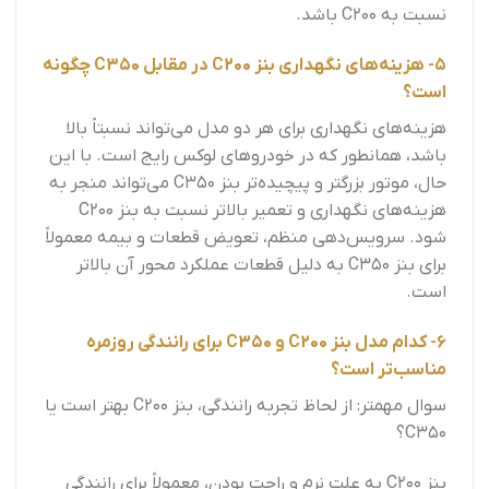
نسبت به C200 باشد.
5- هزینه‌های نگهداری بنز C200 در مقابل C350 چگونه
است؟
هزینه‌های نگهداری برای هر دو مدل می‌تواند نسبتاً بالا
باشد، همانطور که در خودروهای لوکس رایج است. با این
حال، موتور بزرگتر و پیچیده‌تر بنز C350 می‌تواند منجر به
هزینه‌های نگهداری و تعمیر بالاتر نسبت به بنز C200
شود. سرویس‌دهی منظم، تعویض قطعات و بیمه معمولاً
برای بنز C350 به دلیل قطعات عملکرد محور آن بالاتر
است.
6- کدام مدل بنز C200 و C350 برای رانندگی روزمره
مناسب‌تر است؟
سوال مهمتر: از لحاظ تجربه رانندگی، بنز C200 بهتر است یا
C350؟
بنز C200 به علت نرم و راحت بودن، معمولاً برای رانندگی