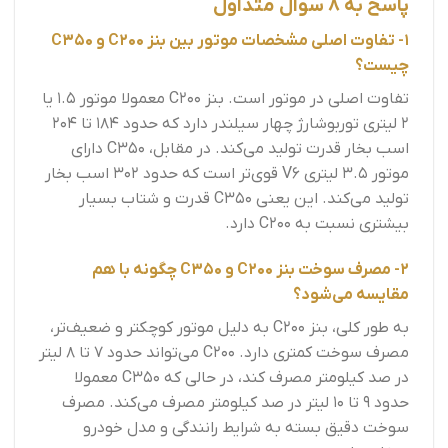
پاسخ به 8 سوال متداول
1- تفاوت اصلی مشخصات موتور بین بنز C200 و C350
چیست؟
تفاوت اصلی در موتور است. بنز C200 معمولا موتور 1.5 یا
2 لیتری توربوشارژ چهار سیلندر دارد که حدود 184 تا 204
اسب بخار قدرت تولید می‌کند. در مقابل، C350 دارای
موتور 3.5 لیتری V6 قوی‌تر است که حدود 302 اسب بخار
تولید می‌کند. این یعنی C350 قدرت و شتاب بسیار
بیشتری نسبت به C200 دارد.
2- مصرف سوخت بنز C200 و C350 چگونه با هم
مقایسه می‌شود؟
به طور کلی، بنز C200 به دلیل موتور کوچکتر و ضعیف‌تر،
مصرف سوخت کمتری دارد. C200 می‌تواند حدود 7 تا 8 لیتر
در صد کیلومتر مصرف کند، در حالی که C350 معمولا
حدود 9 تا 10 لیتر در صد کیلومتر مصرف می‌کند. مصرف
سوخت دقیق بسته به شرایط رانندگی و مدل خودرو