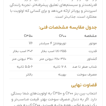
قدرتمندتر و سیستم‌های تعلیق پیشرفته‌تر، تجربه رانندگی
اسپرت‌تر و پویاتر ارائه می‌دهد و برای کسانی که اولویت با
عملکرد است، جذاب‌تر است.
جدول مقایسه مشخصات فنی:
مشخصه
C200
C350
موتور
توربوشارژ 4 سیلندر
V6
قدرت
181-255 اسب بخار
302 اسب بخار
گشتاور
280-370 نیوتن متر
370 نیوتن متر
شتاب صفر تا صد
7-8 ثانیه
5.5-6 ثانیه
مصرف سوخت
بهینه
بالاتر
قضاوت نهایی
انتخاب بین بنز C200 و C350 به اولویت‌های شما بستگی
دارد. اگر به دنبال مصرف سوخت بهتر، قیمت مناسب‌تر و
یک تجربه لوکس همه جانبه هستید، C200 گزینه خوبی