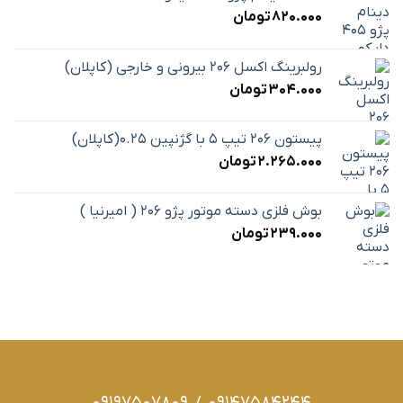
820.000
تومان
رولبرینگ اکسل 206 بیرونی و خارجی (کاپلان)
304.000
تومان
پیستون 206 تیپ 5 با گژنپین 0.25(کاپلان)
2.265.000
تومان
بوش فلزی دسته موتور پژو 206 ( امیرنیا )
239.000
تومان